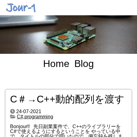
Home
Blog
C＃→C++動的配列を渡す
24-07-2021
C#
,
programming
Bonjour!! 先日副業案件で、C++のライブラリーを
C#で使えるようにするということを やっている中
で、タイトルの部分で躓いたので、備忘録を残しま